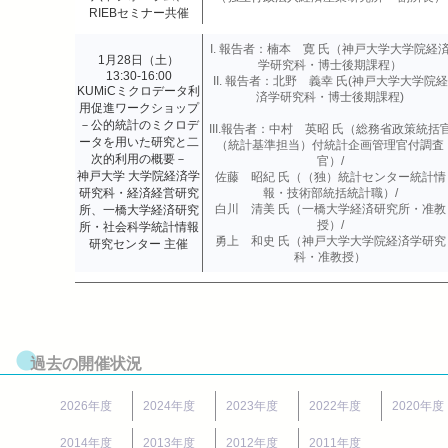
RIEBセミナー共催
I. 報告者：楠本 寛 氏（神戸大学大学院経
1月28日（土）
学研究科・博士後期課程）
13:30-16:00
II. 報告者：北野 義幸 氏(神戸大学大学院経
KUMiCミクロデータ利
済学研究科・博士後期課程)
用促進ワークショップ
－公的統計のミクロデ
III.報告者：中村 英昭 氏（総務省政策統括
ータを用いた研究と二
（統計基準担当）付統計企画管理官付調査
次的利用の概要－
官）/
神戸大学 大学院経済学
佐藤 昭紀 氏（（独）統計センター統計情
研究科・経済経営研究
報・技術部統括統計職）/
白川 清美 氏（一橋大学経済研究所・准教
所、一橋大学経済研究
授）/
所・社会科学統計情報
勇上 和史 氏（神戸大学大学院経済学研究
研究センター 主催
科・准教授）
過去の開催状況
2026年度
2024年度
2023年度
2022年度
2020年度
2014年度
2013年度
2012年度
2011年度