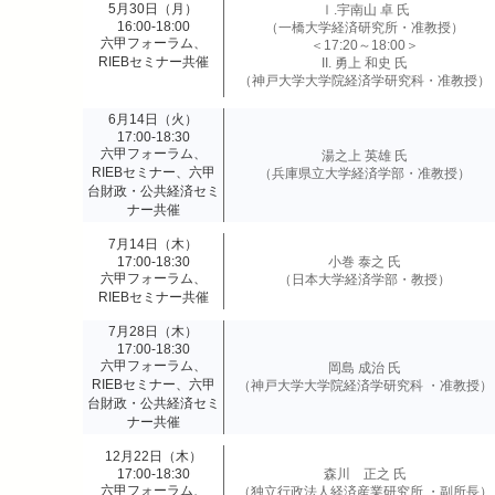
5月30日（月）
Ⅰ.宇南山 卓 氏
16:00-18:00
（一橋大学経済研究所・准教授）
六甲フォーラム、
＜17:20～18:00＞
RIEBセミナー共催
II. 勇上 和史 氏
（神戸大学大学院経済学研究科・准教授）
6月14日（火）
17:00-18:30
六甲フォーラム、
湯之上 英雄 氏
RIEBセミナー、六甲
（兵庫県立大学経済学部・准教授）
台財政・公共経済セミ
ナー共催
7月14日（木）
17:00-18:30
小巻 泰之 氏
六甲フォーラム、
（日本大学経済学部・教授）
RIEBセミナー共催
7月28日（木）
17:00-18:30
六甲フォーラム、
岡島 成治 氏
RIEBセミナー、六甲
（神戸大学大学院経済学研究科 ・准教授）
台財政・公共経済セミ
ナー共催
12月22日（木）
17:00-18:30
森川 正之 氏
六甲フォーラム、
（独立行政法人経済産業研究所 ・副所長）