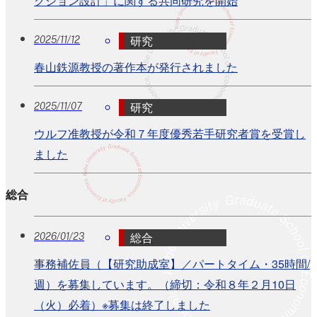
クション設計」に関する共同研究を開始
研究
2025/11/12
春山鉄源教授の著作本が発行されました
研究
2025/11/07
ウルフ准教授が令和７年度優秀若手研究者賞を受賞し
ました
総合
総合
2026/01/23
事務補佐員（【研究助成室】／パートタイム・35時間/
週）を募集しています。（締切：令和８年２月10日
（火）必着）※募集は終了しました