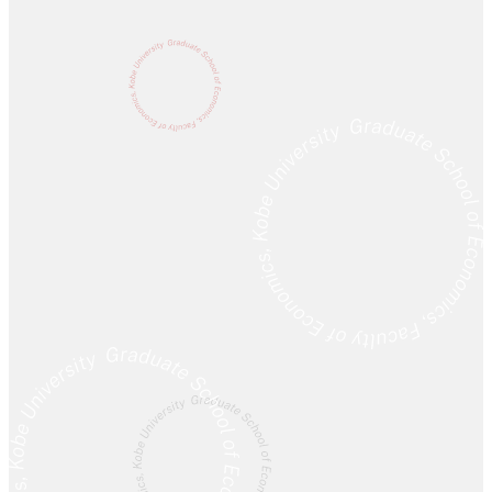
激変期を
舞台に
世界に
挑もう