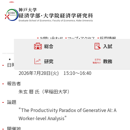
内容をスキップ
2026年7月28日開催 六甲
フォーラム
お問い合わせ
マップ・アクセス
採用情報
総合
入試
その他の六甲フォーラム
研究
教務
日時
2026年
7
月
28
日
(火)
15:10～16:40
報告者
朱玄 暦 氏（早稲田大学）
論題
"The Productivity Paradox of Generative AI: A
Worker-level Analysis"
開催地