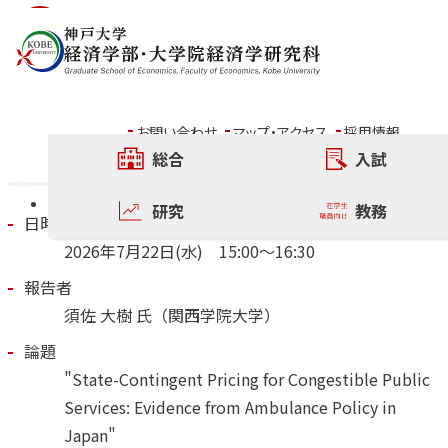
内容をスキップ
2026年7月22日15:00～開
催 六甲フォーラム
お問い合わせ
マップ・アクセス
採用情報
総合
入試
その他の六甲フォーラム
研究
教務
日時
2026年
7
月
22
日
(水)
15:00～16:30
報告者
須佐 大樹 氏（関西学院大学）
論題
"State-Contingent Pricing for Congestible Public
Services: Evidence from Ambulance Policy in
Japan"