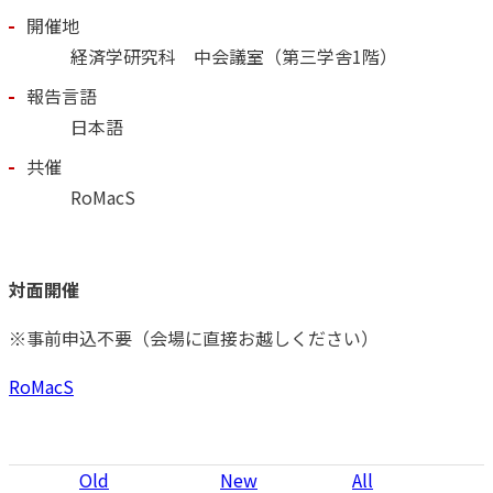
開催地
経済学研究科 中会議室（第三学舎1階）
報告言語
日本語
共催
RoMacS
対面開催
※事前申込不要（会場に直接お越しください）
RoMacS
Old
New
All