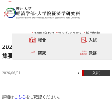
内容をスキップ
ニュース
お問い合わせ
マップ・アクセス
採用情報
総合
入試
2026年8月17日(月)実施 大学院入試募
研究
教務
集要項を掲載しました
2026/06/01
入試
詳細は
こちら
をご確認ください。