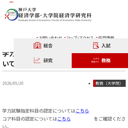
内容をスキップ
ニュース
お問い合わせ
マップ・アクセス
採用情報
総合
入試
学力試験指定科目・コア科目の認定につ
研究
教務
いて
2026/05/20
教務（大学院）
学力試験指定科目の認定については
こちら
コア科目の認定については
こちら
をご確認くださ
い。