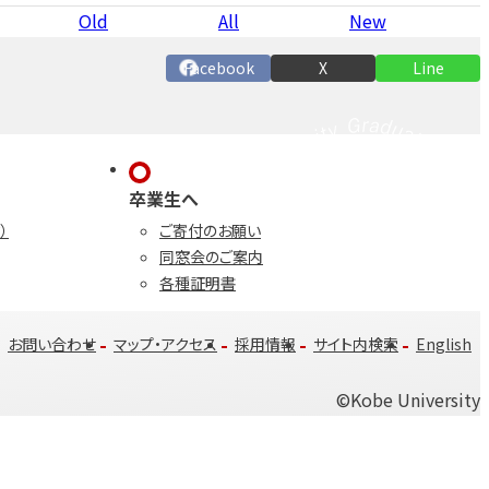
Old
All
New
Facebook
X
Line
卒業生へ
）
ご寄付のお願い
同窓会のご案内
各種証明書
お問い合わせ
マップ・アクセス
採用情報
サイト内検索
English
©️Kobe University