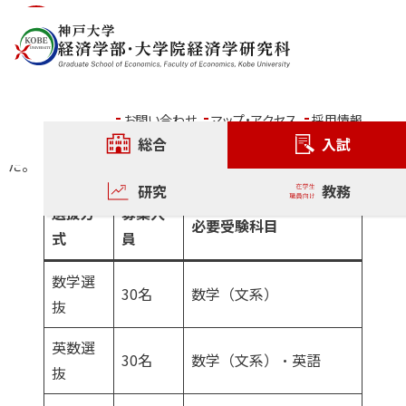
内容をスキップ
一般入試（経済学部）
本学部では、平成30 年度・前期日程入試（2018 年2 月実
お問い合わせ
マップ・アクセス
採用情報
施）より以下の3区分を設けた新たな選抜方式を導入しまし
総合
入試
た。
研究
教務
選抜方
募集人
必要受験科目
式
員
数学選
30名
数学（文系）
抜
英数選
30名
数学（文系）・英語
抜